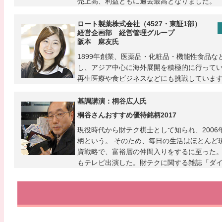
売上高、利益ともに過去最高となりました。
ロート製薬株式会社（4527・東証1部）
経営企画部 経営管理グループ
阪本 麻友氏
1899年創業、医薬品・化粧品・機能性食品
し、アジア中心に海外展開を積極的に行って
再生医療や食ビジネスなどにも挑戦していま
基調講演：桐谷広人氏
桐谷さんおすすめ優待銘柄2017
現役時代から財テク棋士として知られ、2006
柄という。 そのため、毎日の生活はほとんど
資戦略で、富裕層の仲間入りをするに至った。
もテレビ出演した。財テクに関する雑誌「ダイ