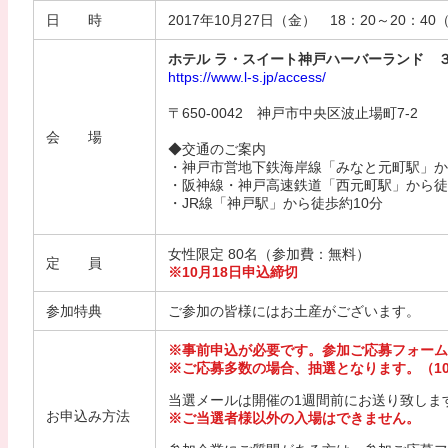
日 時
2017年10月27日（金） 18：20～20：4
ホテル ラ・スイート神戸ハーバーランド 
https://www.l-s.jp/access/
〒650-0042 神戸市中央区波止場町7-2
会 場
◆交通のご案内
・神戸市営地下鉄海岸線「みなと元町駅」か
・阪神線・神戸高速鉄道「西元町駅」から徒
・JR線「神戸駅」から徒歩約10分
女性限定 80名（参加費：無料）
定 員
※10月18日申込締切
参加特典
ご参加の皆様にはお土産がございます。
※事前申込が必要です。参加ご応募フォーム
※ご応募多数の場合、抽選となります。（10
当選メールは開催の1週間前にお送り致しま
お申込み方法
※ご当選者様以外の入場はできません。